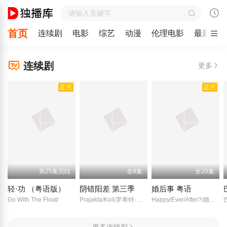
首页
连续剧
电影
综艺
动漫
伦理电影
最新
连续剧
更多
正片
正片
第25集完结
全8集
全20集
轻·功 （粤语版）
阴错阳差 第三季
婚后事 粤语
Go With The Float/
Prajakta/Koli/罗希特·萨拉夫/
Happy/Ever/After?/婚後事/