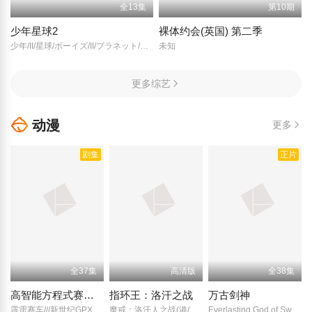
全13集
第10期
少年星球2
裸体约会(英国) 第二季
少年/II/星球/ボーイズ/II/プラネット/플라넷 비 Planet B/Boys II Planet/Boys Planet II/
未知
更多综艺
动漫
更多
剧集
正片
全37集
高清版
全38集
高智能方程式赛车 新世紀GPX
指环王：洛汗之战
万古剑神
霹雳赛车///新世纪GPX高智能方程式赛车// Future GPX Cyber Formula/
魔戒：洛汗人之战(港/台)/魔戒：罗翰人之战/指环王：罗翰人之战/指环王：洛希尔人的战争/
Everlasting God of Sword/