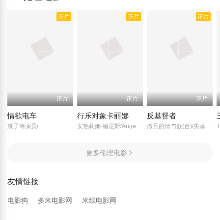
正片
正片
正片
正片
正片
正片
情欲电车
行乐对象卡丽娜
反基督者
京子等演员/
安热莉娜·穆尼斯/Angelina/Muniz/罗西娜·马尔博伊松/Rosina/Malbouisson/路易吉·皮基/Luigi/Picchi/克劳迪奥·库尼亚/Cláudio/Cunha/
撒旦的情与欲(台)/失落伊甸园(港)/敌基督/反基督/
更多伦理电影
友情链接
电影狗
多米电影网
米线电影网