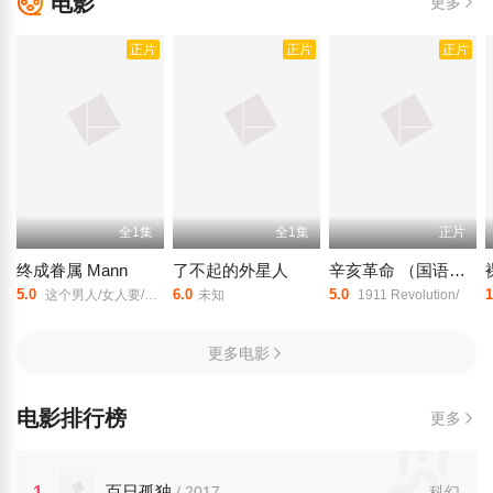
电影
更多
正片
正片
正片
全1集
全1集
正片
终成眷属 Mann
了不起的外星人
辛亥革命 （国语版）
5.0
6.0
5.0
1
这个男人/女人要/Mann Souls Heart 1999/
未知
1911 Revolution/
更多电影
电影排行榜
更多
百日孤独
1
/ 2017
科幻