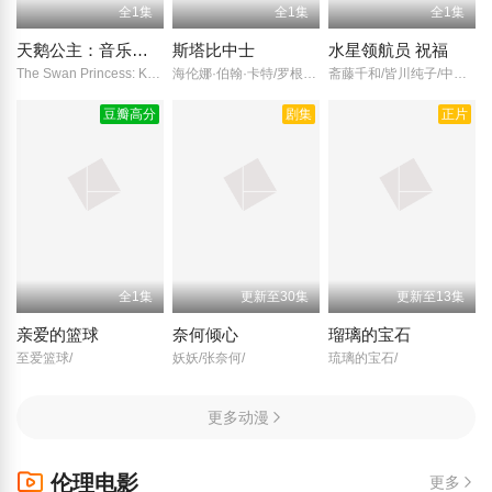
全1集
全1集
全1集
天鹅公主：音乐王国
斯塔比中士
水星领航员 祝福
The Swan Princess: Kingdom of Music/
海伦娜·伯翰·卡特/罗根·勒曼/热拉尔·德帕迪约/
斋藤千和/皆川纯子/中原麻衣/叶月绘理乃/大原沙耶香/水桥香织/西村千奈美/广桥凉/佐藤利奈/茅野爱衣/
豆瓣高分
剧集
正片
全1集
更新至30集
更新至13集
亲爱的篮球
奈何倾心
瑠璃的宝石
至爱篮球/
妖妖/张奈何/
琉璃的宝石/
更多动漫
伦理电影
更多