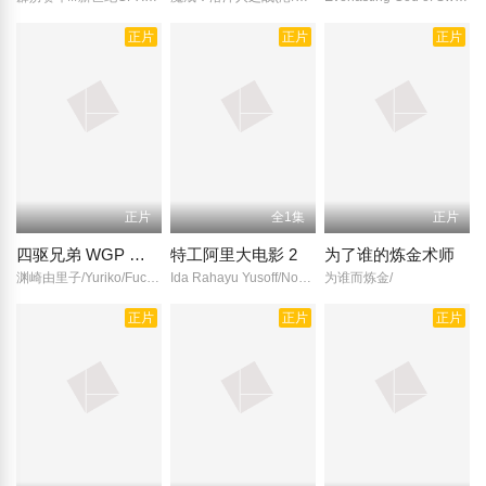
正片
正片
正片
正片
全1集
正片
四驱兄弟 WGP 暴走四驱大追踪
特工阿里大电影 2
为了谁的炼金术师
渊崎由里子/Yuriko/Fuchizaki/池泽春菜/Haruna/Ikezawa/高乃丽/Urara/Takano/大谷育江/Ikue/Ootani/神代知衣/Chie/Kôjiro/渡边久美子/Kumiko/Watanabe/今井由香/Yuka/Imai/江原正士/Masashi/Ebara/椎桥重/森久保祥太郎/Shotaro/Morikubo/西村千奈美/Chinami/Nishimura/宇垣秀成/Hidenari/Ugaki/永野广一/Kôich/伊藤健太郎/陶山章央/Akio/Suyama/
Ida Rahayu Yusoff/Noorhayati Maslini/
为谁而炼金/
正片
正片
正片