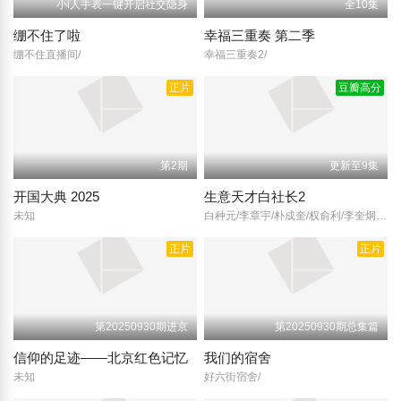
小i人手表一键开启社交隐身
全10集
绷不住了啦
幸福三重奏 第二季
绷不住直播间/
幸福三重奏2/
正片
豆瓣高分
第2期
更新至9集
开国大典 2025
生意天才白社长2
未知
白种元/李章宇/朴成奎/权俞利/李奎炯/孙英宰/
正片
正片
第20250930期进京
第20250930期总集篇
信仰的足迹——北京红色记忆
我们的宿舍
未知
好六街宿舍/