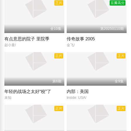
正片
豆瓣高分
全10集
第20250110期
有点意思的院子 里院季
传奇故事 2005
赵小童/
金飞/
正片
正片
第6期
全9集
年轻的战场之太好“校”了
内部：美国
未知
Inside: USA/
正片
正片